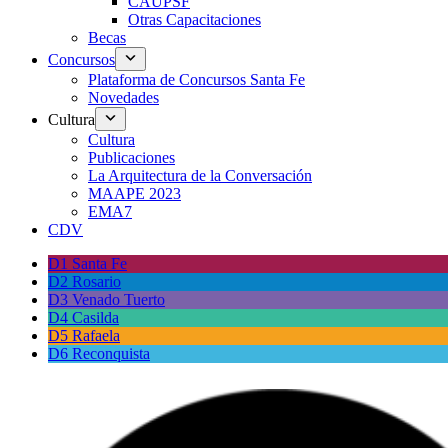
CAUPSF
Otras Capacitaciones
Becas
Concursos
Plataforma de Concursos Santa Fe
Novedades
Cultura
Cultura
Publicaciones
La Arquitectura de la Conversación
MAAPE 2023
EMA7
CDV
D1 Santa Fe
D2 Rosario
D3 Venado Tuerto
D4 Casilda
D5 Rafaela
D6 Reconquista