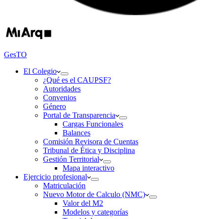
GesTO
El Colegio
¿Qué es el CAUPSF?
Autoridades
Convenios
Género
Portal de Transparencia
Cargas Funcionales
Balances
Comisión Revisora de Cuentas
Tribunal de Ética y Disciplina
Gestión Territorial
Mapa interactivo
Ejercicio profesional
Matriculación
Nuevo Motor de Calculo (NMC)
Valor del M2
Modelos y categorías