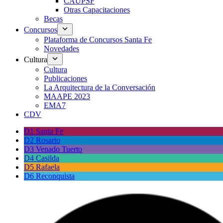
CAUPSF
Otras Capacitaciones
Becas
Concursos
Plataforma de Concursos Santa Fe
Novedades
Cultura
Cultura
Publicaciones
La Arquitectura de la Conversación
MAAPE 2023
EMA7
CDV
D1 Santa Fe
D2 Rosario
D3 Venado Tuerto
D4 Casilda
D5 Rafaela
D6 Reconquista