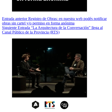
Entrada
anterior
Registro de Obras: en nuestra web podés notificar
obras sin cartel y/o permiso en forma anónima
Siguiente
Entrada
“La Arquitectura de la Conversación” llega al
Canal Público de la Provincia (RTS)