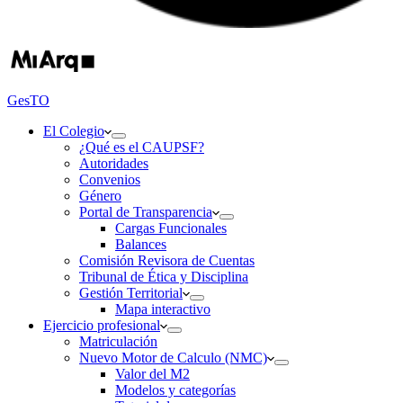
GesTO
El Colegio
¿Qué es el CAUPSF?
Autoridades
Convenios
Género
Portal de Transparencia
Cargas Funcionales
Balances
Comisión Revisora de Cuentas
Tribunal de Ética y Disciplina
Gestión Territorial
Mapa interactivo
Ejercicio profesional
Matriculación
Nuevo Motor de Calculo (NMC)
Valor del M2
Modelos y categorías