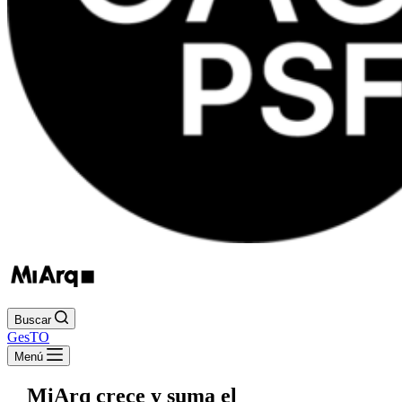
Buscar
GesTO
Menú
MiArq crece y suma el