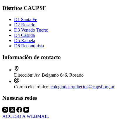
Distritos CAUPSF
D1 Santa Fe
D2 Rosario
D3 Venado Tuerto
D4 Casilda
D5 Rafaela
D6 Reconquista
Información de contacto
Dirección:
Av. Belgrano 646, Rosario
Correo electrónico:
colegiodearquitectos@capsf.org.ar
Nuestras redes
ACCESO A WEBMAIL