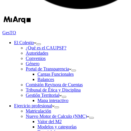
GesTO
El Colegio
¿Qué es el CAUPSF?
Autoridades
Convenios
Género
Portal de Transparencia
Cargas Funcionales
Balances
Comisión Revisora de Cuentas
Tribunal de Ética y Disciplina
Gestión Territorial
Mapa interactivo
Ejercicio profesional
Matriculación
Nuevo Motor de Calculo (NMC)
Valor del M2
Modelos y categorías