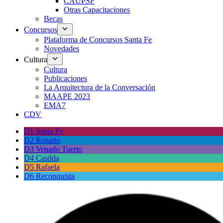
CAUPSF
Otras Capacitaciones
Becas
Concursos
Plataforma de Concursos Santa Fe
Novedades
Cultura
Cultura
Publicaciones
La Arquitectura de la Conversación
MAAPE 2023
EMA7
CDV
D1 Santa Fe
D2 Rosario
D3 Venado Tuerto
D4 Casilda
D5 Rafaela
D6 Reconquista