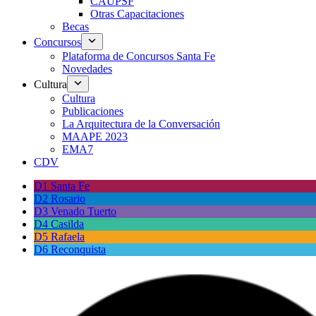
CAUPSF
Otras Capacitaciones
Becas
Concursos
Plataforma de Concursos Santa Fe
Novedades
Cultura
Cultura
Publicaciones
La Arquitectura de la Conversación
MAAPE 2023
EMA7
CDV
D1 Santa Fe
D2 Rosario
D3 Venado Tuerto
D4 Casilda
D5 Rafaela
D6 Reconquista