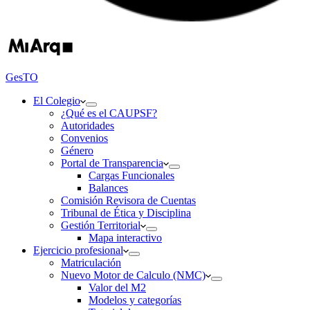
GesTO
El Colegio
¿Qué es el CAUPSF?
Autoridades
Convenios
Género
Portal de Transparencia
Cargas Funcionales
Balances
Comisión Revisora de Cuentas
Tribunal de Ética y Disciplina
Gestión Territorial
Mapa interactivo
Ejercicio profesional
Matriculación
Nuevo Motor de Calculo (NMC)
Valor del M2
Modelos y categorías