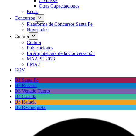
CAUPSF
Otras Capacitaciones
Becas
Concursos
Plataforma de Concursos Santa Fe
Novedades
Cultura
Cultura
Publicaciones
La Arquitectura de la Conversación
MAAPE 2023
EMA7
CDV
D1 Santa Fe
D2 Rosario
D3 Venado Tuerto
D4 Casilda
D5 Rafaela
D6 Reconquista