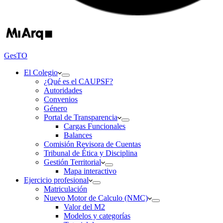
GesTO
El Colegio
¿Qué es el CAUPSF?
Autoridades
Convenios
Género
Portal de Transparencia
Cargas Funcionales
Balances
Comisión Revisora de Cuentas
Tribunal de Ética y Disciplina
Gestión Territorial
Mapa interactivo
Ejercicio profesional
Matriculación
Nuevo Motor de Calculo (NMC)
Valor del M2
Modelos y categorías