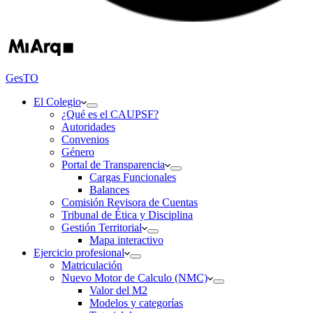
GesTO
El Colegio
¿Qué es el CAUPSF?
Autoridades
Convenios
Género
Portal de Transparencia
Cargas Funcionales
Balances
Comisión Revisora de Cuentas
Tribunal de Ética y Disciplina
Gestión Territorial
Mapa interactivo
Ejercicio profesional
Matriculación
Nuevo Motor de Calculo (NMC)
Valor del M2
Modelos y categorías