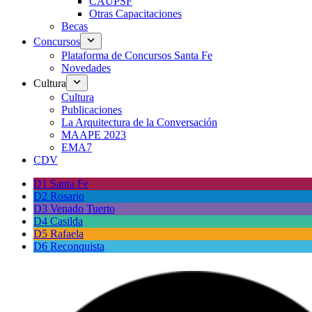
CAUPSF
Otras Capacitaciones
Becas
Concursos
Plataforma de Concursos Santa Fe
Novedades
Cultura
Cultura
Publicaciones
La Arquitectura de la Conversación
MAAPE 2023
EMA7
CDV
D1 Santa Fe
D2 Rosario
D3 Venado Tuerto
D4 Casilda
D5 Rafaela
D6 Reconquista