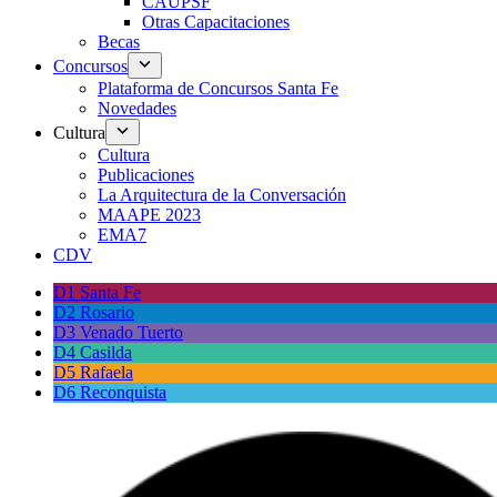
CAUPSF
Otras Capacitaciones
Becas
Concursos
Plataforma de Concursos Santa Fe
Novedades
Cultura
Cultura
Publicaciones
La Arquitectura de la Conversación
MAAPE 2023
EMA7
CDV
D1 Santa Fe
D2 Rosario
D3 Venado Tuerto
D4 Casilda
D5 Rafaela
D6 Reconquista