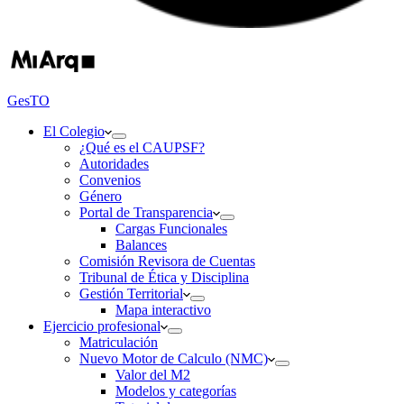
GesTO
El Colegio
¿Qué es el CAUPSF?
Autoridades
Convenios
Género
Portal de Transparencia
Cargas Funcionales
Balances
Comisión Revisora de Cuentas
Tribunal de Ética y Disciplina
Gestión Territorial
Mapa interactivo
Ejercicio profesional
Matriculación
Nuevo Motor de Calculo (NMC)
Valor del M2
Modelos y categorías