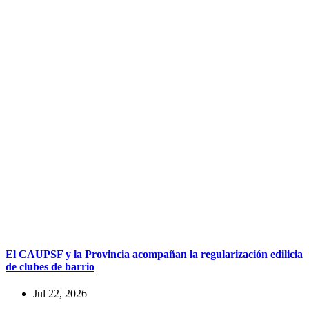
El CAUPSF y la Provincia acompañan la regularización edilicia
de clubes de barrio
Jul 22, 2026