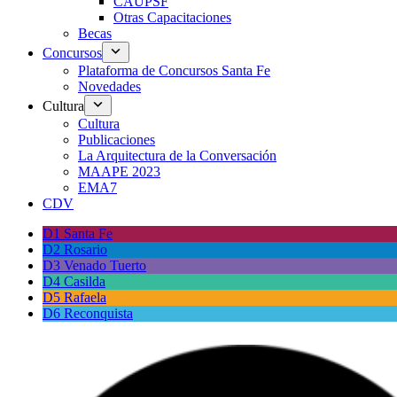
CAUPSF
Otras Capacitaciones
Becas
Concursos
Plataforma de Concursos Santa Fe
Novedades
Cultura
Cultura
Publicaciones
La Arquitectura de la Conversación
MAAPE 2023
EMA7
CDV
D1 Santa Fe
D2 Rosario
D3 Venado Tuerto
D4 Casilda
D5 Rafaela
D6 Reconquista