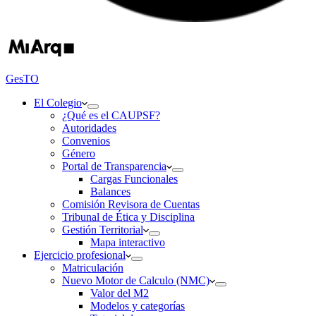
GesTO
El Colegio
¿Qué es el CAUPSF?
Autoridades
Convenios
Género
Portal de Transparencia
Cargas Funcionales
Balances
Comisión Revisora de Cuentas
Tribunal de Ética y Disciplina
Gestión Territorial
Mapa interactivo
Ejercicio profesional
Matriculación
Nuevo Motor de Calculo (NMC)
Valor del M2
Modelos y categorías