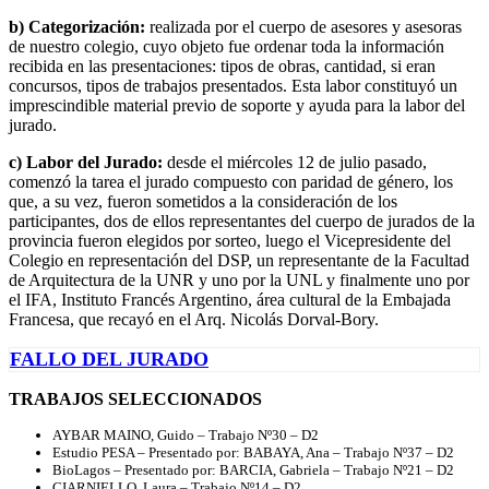
b) Categorización:
realizada por el cuerpo de asesores y asesoras
de nuestro colegio, cuyo objeto fue ordenar toda la información
recibida en las presentaciones: tipos de obras, cantidad, si eran
concursos, tipos de trabajos presentados. Esta labor constituyó un
imprescindible material previo de soporte y ayuda para la labor del
jurado.
c) Labor del Jurado:
desde el miércoles 12 de julio pasado,
comenzó la tarea el jurado compuesto con paridad de género, los
que, a su vez, fueron sometidos a la consideración de los
participantes, dos de ellos representantes del cuerpo de jurados de la
provincia fueron elegidos por sorteo, luego el Vicepresidente del
Colegio en representación del DSP, un representante de la Facultad
de Arquitectura de la UNR y uno por la UNL y finalmente uno por
el IFA, Instituto Francés Argentino, área cultural de la Embajada
Francesa, que recayó en el Arq. Nicolás Dorval-Bory.
FALLO DEL JURADO
TRABAJOS SELECCIONADOS
AYBAR MAINO, Guido – Trabajo Nº30 – D2
Estudio PESA – Presentado por: BABAYA, Ana – Trabajo Nº37 – D2
BioLagos – Presentado por: BARCIA, Gabriela – Trabajo Nº21 – D2
CIARNIELLO, Laura – Trabajo Nº14 – D2