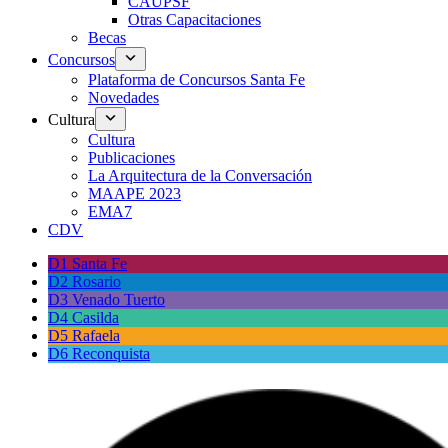
CAUPSF
Otras Capacitaciones
Becas
Concursos
Plataforma de Concursos Santa Fe
Novedades
Cultura
Cultura
Publicaciones
La Arquitectura de la Conversación
MAAPE 2023
EMA7
CDV
D1 Santa Fe
D2 Rosario
D3 Venado Tuerto
D4 Casilda
D5 Rafaela
D6 Reconquista