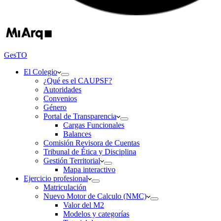
GesTO
El Colegio
¿Qué es el CAUPSF?
Autoridades
Convenios
Género
Portal de Transparencia
Cargas Funcionales
Balances
Comisión Revisora de Cuentas
Tribunal de Ética y Disciplina
Gestión Territorial
Mapa interactivo
Ejercicio profesional
Matriculación
Nuevo Motor de Calculo (NMC)
Valor del M2
Modelos y categorías