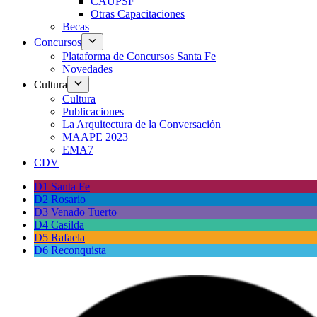
CAUPSF
Otras Capacitaciones
Becas
Concursos
Plataforma de Concursos Santa Fe
Novedades
Cultura
Cultura
Publicaciones
La Arquitectura de la Conversación
MAAPE 2023
EMA7
CDV
D1 Santa Fe
D2 Rosario
D3 Venado Tuerto
D4 Casilda
D5 Rafaela
D6 Reconquista