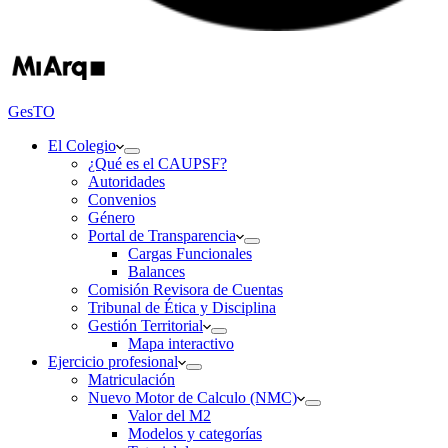
GesTO
El Colegio
¿Qué es el CAUPSF?
Autoridades
Convenios
Género
Portal de Transparencia
Cargas Funcionales
Balances
Comisión Revisora de Cuentas
Tribunal de Ética y Disciplina
Gestión Territorial
Mapa interactivo
Ejercicio profesional
Matriculación
Nuevo Motor de Calculo (NMC)
Valor del M2
Modelos y categorías