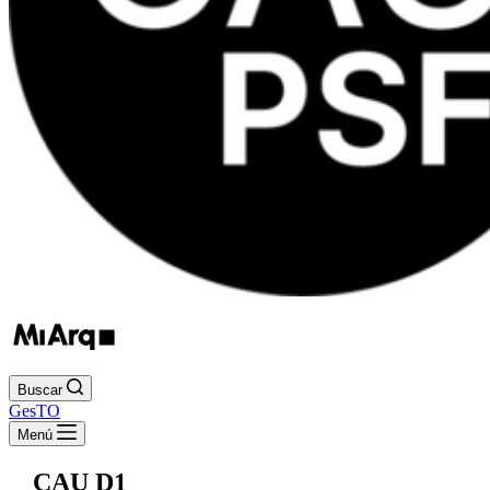
Buscar
GesTO
Menú
CAU D1