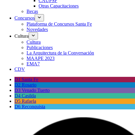
CAUPSF
Otras Capacitaciones
Becas
Concursos
Plataforma de Concursos Santa Fe
Novedades
Cultura
Cultura
Publicaciones
La Arquitectura de la Conversación
MAAPE 2023
EMA7
CDV
D1 Santa Fe
D2 Rosario
D3 Venado Tuerto
D4 Casilda
D5 Rafaela
D6 Reconquista