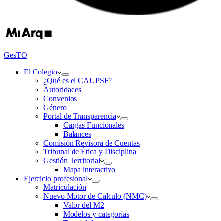
GesTO
El Colegio
¿Qué es el CAUPSF?
Autoridades
Convenios
Género
Portal de Transparencia
Cargas Funcionales
Balances
Comisión Revisora de Cuentas
Tribunal de Ética y Disciplina
Gestión Territorial
Mapa interactivo
Ejercicio profesional
Matriculación
Nuevo Motor de Calculo (NMC)
Valor del M2
Modelos y categorías