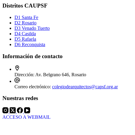
Distritos CAUPSF
D1 Santa Fe
D2 Rosario
D3 Venado Tuerto
D4 Casilda
D5 Rafaela
D6 Reconquista
Información de contacto
Dirección:
Av. Belgrano 646, Rosario
Correo electrónico:
colegiodearquitectos@capsf.org.ar
Nuestras redes
ACCESO A WEBMAIL