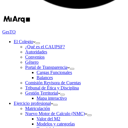
GesTO
El Colegio
¿Qué es el CAUPSF?
Autoridades
Convenios
Género
Portal de Transparencia
Cargas Funcionales
Balances
Comisión Revisora de Cuentas
Tribunal de Ética y Disciplina
Gestión Territorial
Mapa interactivo
Ejercicio profesional
Matriculación
Nuevo Motor de Calculo (NMC)
Valor del M2
Modelos y categorías