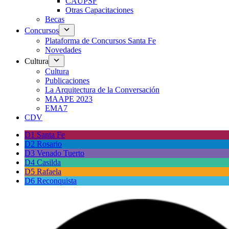
CAUPSF
Otras Capacitaciones
Becas
Concursos
Plataforma de Concursos Santa Fe
Novedades
Cultura
Cultura
Publicaciones
La Arquitectura de la Conversación
MAAPE 2023
EMA7
CDV
D1 Santa Fe
D2 Rosario
D3 Venado Tuerto
D4 Casilda
D5 Rafaela
D6 Reconquista