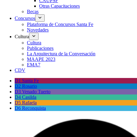
CAUPSF
Otras Capacitaciones
Becas
Concursos
Plataforma de Concursos Santa Fe
Novedades
Cultura
Cultura
Publicaciones
La Arquitectura de la Conversación
MAAPE 2023
EMA7
CDV
D1 Santa Fe
D2 Rosario
D3 Venado Tuerto
D4 Casilda
D5 Rafaela
D6 Reconquista