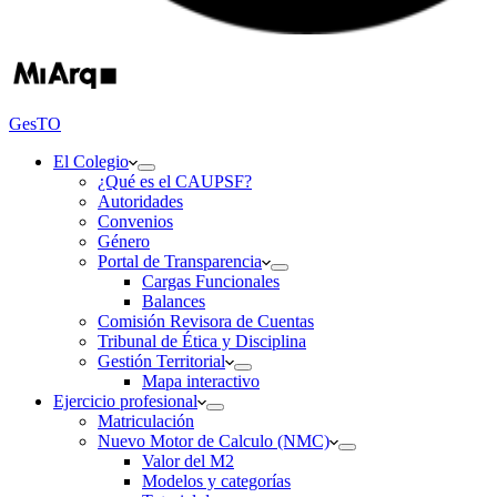
GesTO
El Colegio
¿Qué es el CAUPSF?
Autoridades
Convenios
Género
Portal de Transparencia
Cargas Funcionales
Balances
Comisión Revisora de Cuentas
Tribunal de Ética y Disciplina
Gestión Territorial
Mapa interactivo
Ejercicio profesional
Matriculación
Nuevo Motor de Calculo (NMC)
Valor del M2
Modelos y categorías